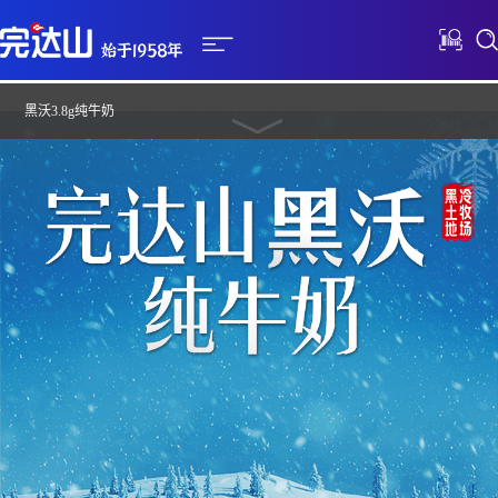
黑沃3.8g纯牛奶