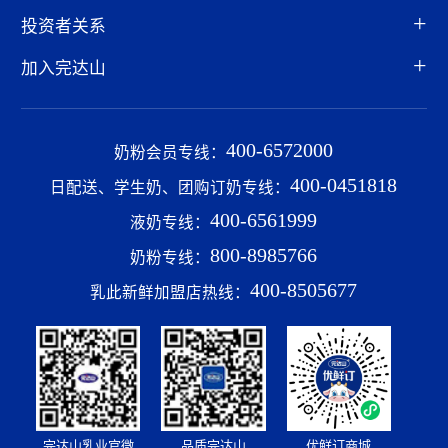
完达山乳业官微
品质完达山
优鲜订商城